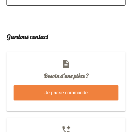
Gardons contact
description
Besoin d'une pièce ?
Je passe commande
phone_forwarded