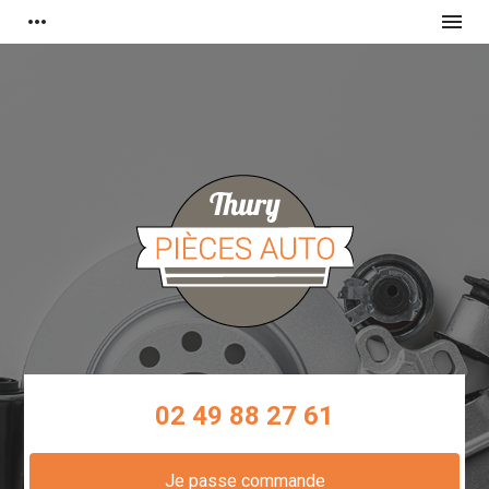
Panneau de gestion des cookies
more_horiz
menu
02 49 88 27 61
Je passe commande