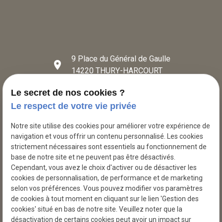
9 Place du Général de Gaulle
place
14220 THURY-HARCOURT
Le secret de nos cookies ?
phone
02 49 88 27 61
Le respect de votre vie privée
mail
contact@thury-pieces-auto.fr
Notre site utilise des cookies pour améliorer votre expérience de
navigation et vous offrir un contenu personnalisé. Les cookies
strictement nécessaires sont essentiels au fonctionnement de
base de notre site et ne peuvent pas être désactivés.
Cependant, vous avez le choix d'activer ou de désactiver les
cookies de personnalisation, de performance et de marketing
selon vos préférences. Vous pouvez modifier vos paramètres
de cookies à tout moment en cliquant sur le lien 'Gestion des
cookies' situé en bas de notre site. Veuillez noter que la
désactivation de certains cookies peut avoir un impact sur