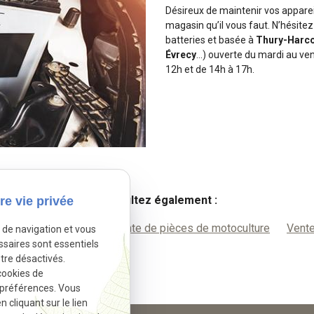
Désireux de maintenir vos appare
magasin qu’il vous faut. N’hésitez
batteries et basée à
Thury-Harco
Évrecy
…) ouverte du mardi au ven
12h et de 14h à 17h.
Consultez également :
re vie privée
pièces automobiles
Vente de pièces de motoculture
Vente
e de navigation et vous
ssaires sont essentiels
tre désactivés.
cookies de
 préférences. Vous
cliquant sur le lien