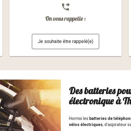
phone_forwarded
On vous rappelle :
Je souhaite être rappelé(e)
Des batteries pou
électronique à T
Hormis les
batteries de téléphon
vélos électriques
, d’aspirateur s