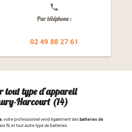
phone
Par téléphone :
02 49 88 27 61
r tout type d’appareil
hury-Harcourt (14)
e
, votre professionnel vend également des
batteries de
ans fil, et tout autre type de batteries.