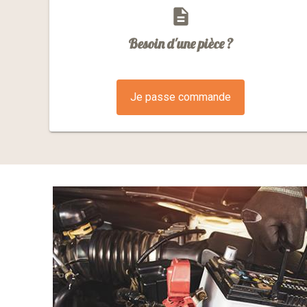
description
Besoin d'une pièce ?
Je passe commande