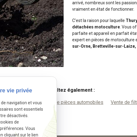
arrivé, nombreux sont les passion
vraiment en état de fonctionner.
C’est la raison pour laquelle
Thury
détachées motoculture
. Vous of
parfaite et appareil en parfait ét
expert en pièces de motoculture 
sur-Orne, Bretteville-sur-Lai
Consultez également :
re vie privée
te de batteries
Vente de pièces automobiles
Vente de fil
e de navigation et vous
ssaires sont essentiels
tre désactivés.
cookies de
 préférences. Vous
cliquant sur le lien