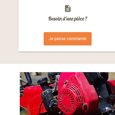
description
Besoin d'une pièce ?
Je passe commande