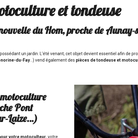
otoculture et tondeuse
ouvelle du Hom, proche de Aunay-s
ossédant un jardin. L’été venant, cet objet devient essentiel afin de pro
Honorine-du-Fay
…) vend également des
pièces de tondeuse et motocu
 motoculture
che Pont
sur-Laize…)
pour votre motoculteur
, votre