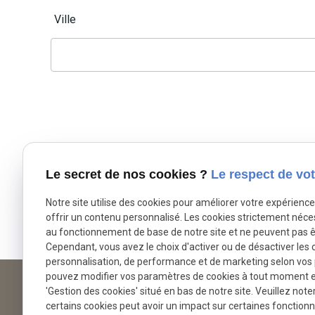
Ville
Le secret de nos cookies ?
Le respect de vot
Notre site utilise des cookies pour améliorer votre expérienc
offrir un contenu personnalisé. Les cookies strictement néce
*
Champs requis
au fonctionnement de base de notre site et ne peuvent pas ê
Cependant, vous avez le choix d'activer ou de désactiver les 
personnalisation, de performance et de marketing selon vos
pouvez modifier vos paramètres de cookies à tout moment en 
9 Place du Général de Gaulle
'Gestion des cookies' situé en bas de notre site. Veuillez note
place
certains cookies peut avoir un impact sur certaines fonctionna
14220 THURY-HARCOURT