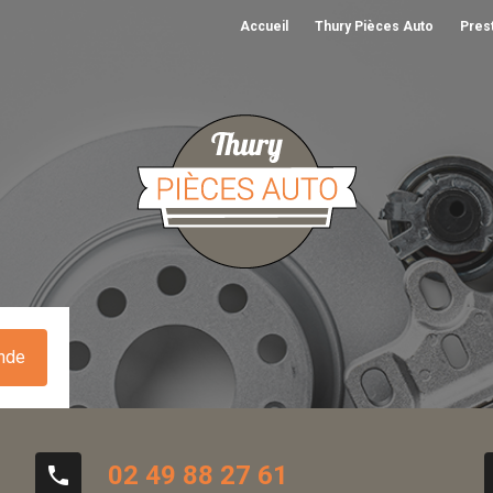
Accueil
Thury Pièces Auto
Pres
nde
02 49 88 27 61
phone