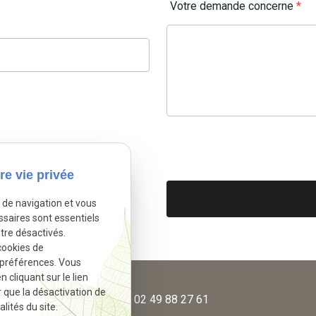
Votre demande concerne
*
re vie privée
e de navigation et vous
ssaires sont essentiels
tre désactivés.
cookies de
 préférences. Vous
cliquant sur le lien
r que la désactivation de
phone
02 49 88 27 61
lités du site.